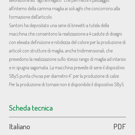
lavorazione ad “ago annegato” che permette il passaggio
all’interno della camma maglia ai soli aghi che concorrono alla
formazione dell’articolo.
Santoni ha depositato una serie di brevetti a tutela della
macchina che consentono la realizzazione a 4 cadute di disegni
con elevata definizione e nitidezza del colore per la produzione di
articoli con strutture di maglia, anche tridimensionali, che
prevedono la realizzazione sullo stesso rango di maglia ad intarsio
e in spugna sagomata. La macchina prevede di serie il dispositivo
SByS punta chiusa per diametro 4” per la produzione di calze.
Per la produzione di tomaie non è disponibile il dispositivo SByS.
Scheda tecnica
Italiano
PDF