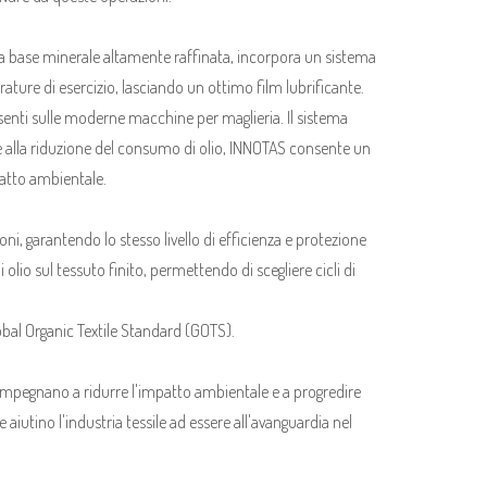
na base minerale altamente raffinata, incorpora un sistema
rature di esercizio, lasciando un ottimo film lubrificante.
senti sulle moderne macchine per maglieria. Il sistema
e alla riduzione del consumo di olio, INNOTAS consente un
atto ambientale.
oni, garantendo lo stesso livello di efficienza e protezione
 olio sul tessuto finito, permettendo di scegliere cicli di
lobal Organic Textile Standard (GOTS).
 si impegnano a ridurre l'impatto ambientale e a progredire
aiutino l'industria tessile ad essere all'avanguardia nel