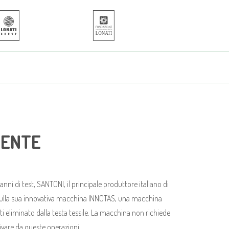
IENTE
ni di test, SANTONI, il principale produttore italiano di
ls sulla sua innovativa macchina INNOTAS, una macchina
i eliminato dalla testa tessile. La macchina non richiede
vare da queste operazioni.