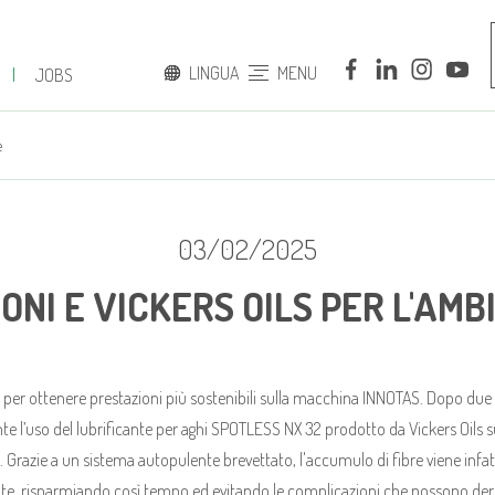
LINGUA
MENU
|
JOBS
ITALIANO
e
INGLESE
03/02/2025
ONI E VICKERS OILS PER L'AMB
 per ottenere prestazioni più sostenibili sulla macchina INNOTAS. Dopo due an
ente l’uso del lubrificante per aghi SPOTLESS NX 32 prodotto da Vickers Oi
 Grazie a un sistema autopulente brevettato, l'accumulo di fibre viene infatt
 risparmiando così tempo ed evitando le complicazioni che possono deri