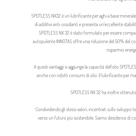
SPOTLESS NX32 è un lubrificante per aghi a base minerale 
di additivi anti-ossidanti e presenta un’eccellente stabil
SPOTLESS NX 32 è stato formulato per essere compatibi
autopulente INNOTAS offre una riduzione del 50% del cons
risparmio energ
A questi vantaggi si aggiunge la capacità dell’olio SPOTLES
anche con ridotti consumi di olio. Il lubrificante per mac
SPOTLESS NX 32 ha inoltre ottenuto la
Condividendo gli stessi valori, incentrati sullo sviluppo 
verso un futuro più sostenibile. Siamo desiderosi di con