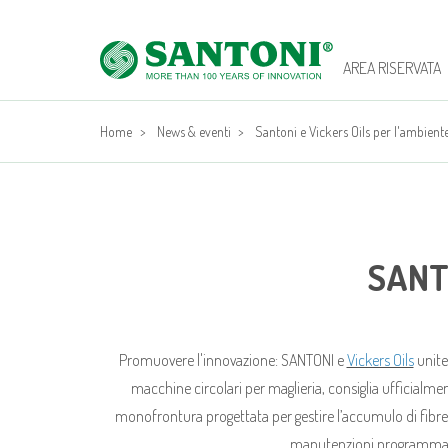
AREA RISERVATA
Home
>
News & eventi
>
Santoni e Vickers Oils per l'ambient
SANT
Promuovere l'innovazione: SANTONI e
Vickers Oils
unite
macchine circolari per maglieria, consiglia ufficialm
monofrontura progettata per gestire l’accumulo di fibre.
manutenzioni programmate,