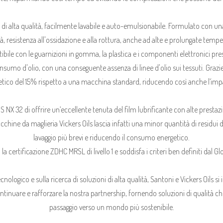
di alta qualità, facilmente lavabile e auto-emulsionabile. Formulato con u
ità, resistenza all'ossidazione e alla rottura, anche ad alte e prolungate tempe
le con le guarnizioni in gomma, la plastica e i componenti elettronici pre
umo d'olio, con una conseguente assenza di linee d'olio sui tessuti. Grazi
etico del 15% rispetto a una macchina standard, riducendo così anche l’imp
S NX 32 di offrire un’eccellente tenuta del film lubrificante con alte prestazi
chine da maglieria Vickers Oils lascia infatti una minor quantità di residui di
lavaggio più brevi e riducendo il consumo energetico.
 certificazione ZDHC MRSL di livello 1 e soddisfa i criteri ben definiti dal G
tecnologico e sulla ricerca di soluzioni di alta qualità, Santoni e Vickers Oils
tinuare e rafforzare la nostra partnership, fornendo soluzioni di qualità che 
passaggio verso un mondo più sostenibile.