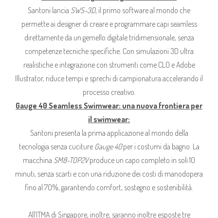
Santoni lancia
SWS-3D
, il primo software al mondo che
permette ai designer di creare e programmare capi seamless
direttamente da un gemello digitale tridimensionale, senza
competenze tecniche specifiche. Con simulazioni 3D ultra
realistiche e integrazione con strumenti come CLO e Adobe
Illustrator, riduce tempi e sprechi di campionatura accelerando il
processo creativo.
Gauge 40 Seamless Swimwear: una nuova frontiera per
il swimwear:
Santoni presenta la prima applicazione al mondo della
tecnologia senza cuciture
Gauge 40
per i costumi da bagno. La
macchina
SM8-TOP2V
produce un capo completo in soli 10
minuti, senza scarti e con una riduzione dei costi di manodopera
fino al 70%, garantendo comfort, sostegno e sostenibilità.
All’ITMA di Singapore, inoltre, saranno inoltre esposte tre