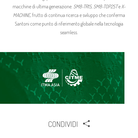
macchine di ultima generazione:
SM8-TR1S
,
SM8-TOP2ST
e
X-
MACHINE
, frutto di continua ricerca e sviluppo che conferma
Santoni come punto di riferimento globale nella tecnologia
seamless.
CONDIVIDI